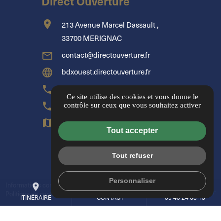
Direct Ouverture
location_on
213 Avenue Marcel Dassault ,
33700 MERIGNAC
mail_outline
contact@directouverture.fr
language
bdxouest.directouverture.fr
phone
05 40 24 63 13
Ce site utilise des cookies et vous donne le
phone
06 32 18 60 68
contrôle sur ceux que vous souhaitez activer
map
Itinéraire
Tout accepter
Tout refuser
Rappel immédiat
Personnaliser
Informations complémentaires
Mentions légales
place
mail
call
Politique de confidentialité
Gestion des cookies
ITINÉRAIRE
CONTACT
05 40 24 63 13